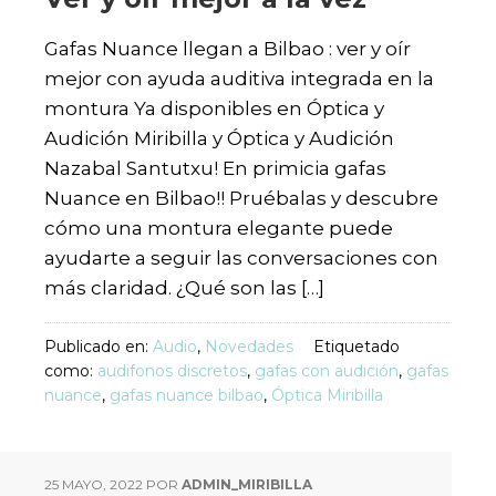
Gafas Nuance llegan a Bilbao : ver y oír
mejor con ayuda auditiva integrada en la
montura Ya disponibles en Óptica y
Audición Miribilla y Óptica y Audición
Nazabal Santutxu! En primicia gafas
Nuance en Bilbao!! Pruébalas y descubre
cómo una montura elegante puede
ayudarte a seguir las conversaciones con
más claridad. ¿Qué son las […]
Publicado en:
Audio
,
Novedades
Etiquetado
como:
audifonos discretos
,
gafas con audición
,
gafas
nuance
,
gafas nuance bilbao
,
Óptica Miribilla
25 MAYO, 2022
POR
ADMIN_MIRIBILLA