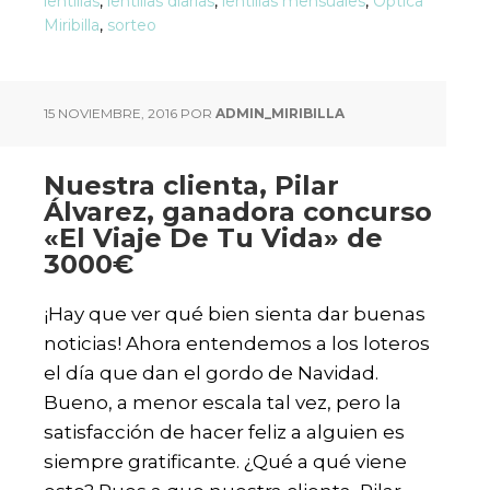
lentillas
,
lentillas diarias
,
lentillas mensuales
,
Óptica
Miribilla
,
sorteo
15 NOVIEMBRE, 2016
POR
ADMIN_MIRIBILLA
Nuestra clienta, Pilar
Álvarez, ganadora concurso
«El Viaje De Tu Vida» de
3000€
¡Hay que ver qué bien sienta dar buenas
noticias! Ahora entendemos a los loteros
el día que dan el gordo de Navidad.
Bueno, a menor escala tal vez, pero la
satisfacción de hacer feliz a alguien es
siempre gratificante. ¿Qué a qué viene